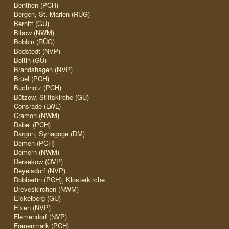
Benthen (PCH)
Bergen, St. Marien (RÜG)
Bernitt (GÜ)
Bibow (NWM)
Bobbin (RÜG)
Bodstedt (NVP)
Boitin (GÜ)
Brandshagen (NVP)
Brüel (PCH)
Buchholz (PCH)
Bützow, Stiftskirche (GÜ)
Consrade (LWL)
Cramon (NWM)
Dabel (PCH)
Dargun, Synagoge (DM)
Demen (PCH)
Demern (NWM)
Dersekow (OVP)
Deyelsdorf (NVP)
Dobbertin (PCH), Klosterkirche
Dreveskirchen (NWM)
Eickelberg (GÜ)
Eixen (NVP)
Flemendorf (NVP)
Frauenmark (PCH)