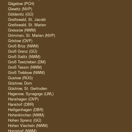
Gägelow (PCH)
Glewitz (NVP)
Göldenitz (GÜ)
Greifswald, St. Jacobi
Greifswald, St. Marien
Gressow (NWM)
Grimmen, St. Marien (NVP)
Gristow (OVP)
Groß Brüz (NWM)
Groß Grenz (GÜ)
Groß Salitz (NWM)
Groß Teetzleben (DM)
Groß Tessin (NWM)
Groß Trebbow (NWM)
Gustow (RÜG)
Güstrow, Dom
Güstrow, St. Gertruden
Hagenow, Synagoge (LWL)
Hanshagen (OVP)
Hanstorf (DBR)
Heiligenhagen (DBR)
Hohenkirchen (NWM)
Hohen Sprenz (GÜ)
Hohen Viecheln (NWM)
Hornstorf (NWM)