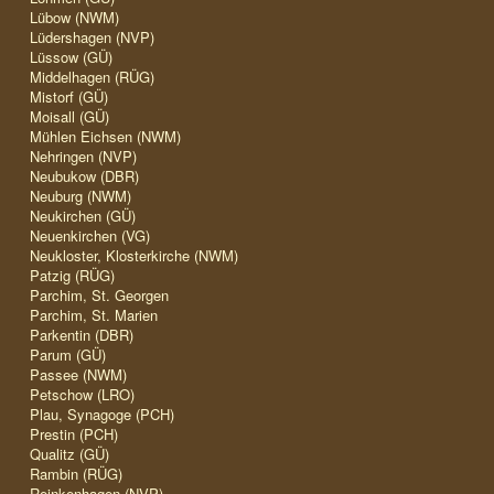
Lübow (NWM)
Lüdershagen (NVP)
Lüssow (GÜ)
Middelhagen (RÜG)
Mistorf (GÜ)
Moisall (GÜ)
Mühlen Eichsen (NWM)
Nehringen (NVP)
Neubukow (DBR)
Neuburg (NWM)
Neukirchen (GÜ)
Neuenkirchen (VG)
Neukloster, Klosterkirche (NWM)
Patzig (RÜG)
Parchim, St. Georgen
Parchim, St. Marien
Parkentin (DBR)
Parum (GÜ)
Passee (NWM)
Petschow (LRO)
Plau, Synagoge (PCH)
Prestin (PCH)
Qualitz (GÜ)
Rambin (RÜG)
Reinkenhagen (NVP)