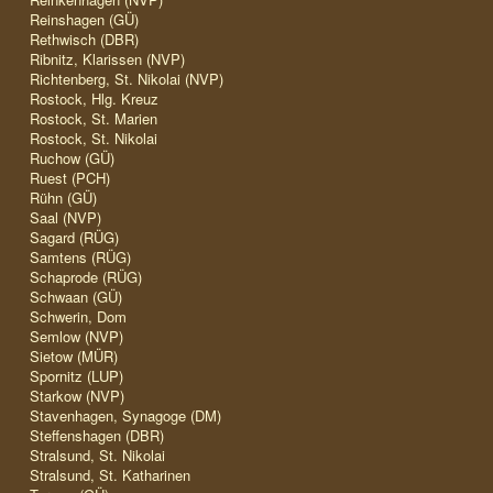
Reinshagen (GÜ)
Rethwisch (DBR)
Ribnitz, Klarissen (NVP)
Richtenberg, St. Nikolai (NVP)
Rostock, Hlg. Kreuz
Rostock, St. Marien
Rostock, St. Nikolai
Ruchow (GÜ)
Ruest (PCH)
Rühn (GÜ)
Saal (NVP)
Sagard (RÜG)
Samtens (RÜG)
Schaprode (RÜG)
Schwaan (GÜ)
Schwerin, Dom
Semlow (NVP)
Sietow (MÜR)
Spornitz (LUP)
Starkow (NVP)
Stavenhagen, Synagoge (DM)
Steffenshagen (DBR)
Stralsund, St. Nikolai
Stralsund, St. Katharinen