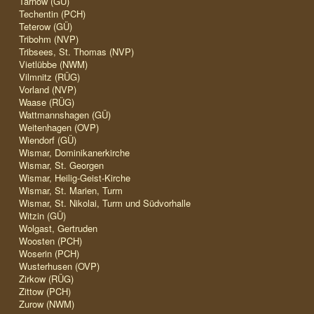
Tarnow (GÜ)
Techentin (PCH)
Teterow (GÜ)
Tribohm (NVP)
Tribsees, St. Thomas (NVP)
Vietlübbe (NWM)
Vilmnitz (RÜG)
Vorland (NVP)
Waase (RÜG)
Wattmannshagen (GÜ)
Weitenhagen (OVP)
Wiendorf (GÜ)
Wismar, Dominikanerkirche
Wismar, St. Georgen
Wismar, Heilig-Geist-Kirche
Wismar, St. Marien, Turm
Wismar, St. Nikolai, Turm und Südvorhalle
Witzin (GÜ)
Wolgast, Gertruden
Woosten (PCH)
Woserin (PCH)
Wusterhusen (OVP)
Zirkow (RÜG)
Zittow (PCH)
Zurow (NWM)