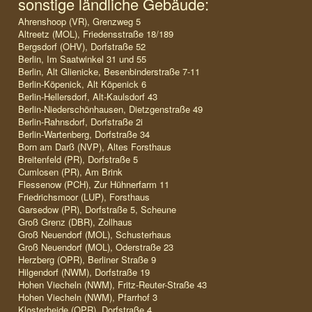
sonstige ländliche Gebäude:
Ahrenshoop (VR), Grenzweg 5
Altreetz (MOL), Friedensstraße 18/189
Bergsdorf (OHV), Dorfstraße 52
Berlin, Im Saatwinkel 31 und 55
Berlin, Alt Glienicke, Besenbinderstraße 7-11
Berlin-Köpenick, Alt Köpenick 6
Berlin-Hellersdorf, Alt-Kaulsdorf 43
Berlin-Niederschönhausen, Dietzgenstraße 49
Berlin-Rahnsdorf, Dorfstraße 2i
Berlin-Wartenberg, Dorfstraße 34
Born am Darß (NVP), Altes Forsthaus
Breitenfeld (PR), Dorfstraße 5
Cumlosen (PR), Am Brink
Flessenow (PCH), Zur Hühnerfarm 11
Friedrichsmoor (LUP), Forsthaus
Garsedow (PR), Dorfstraße 5, Scheune
Groß Grenz (DBR), Zollhaus
Groß Neuendorf (MOL), Schusterhaus
Groß Neuendorf (MOL), Oderstraße 23
Herzberg (OPR), Berliner Straße 9
Hilgendorf (NWM), Dorfstraße 19
Hohen Viecheln (NWM), Fritz-Reuter-Straße 43
Hohen Viecheln (NWM), Pfarrhof 3
Klosterheide (OPR), Dorfstraße 4